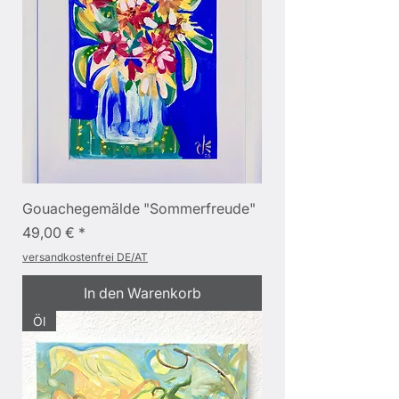
Gouachegemälde "Sommerfreude"
Preis
49,00 €
versandkostenfrei DE/AT
In den Warenkorb
Öl