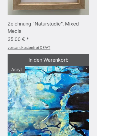
Zeichnung "Naturstudie", Mixed
Media
Preis
35,00 €
versandkostenfrei DE/AT
In den Warenkorb
Acryl