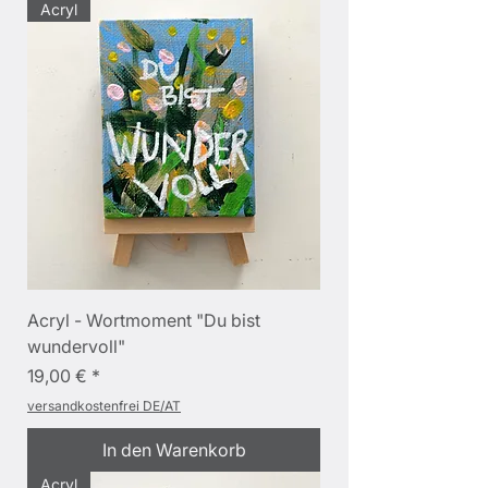
Acryl
Acryl - Wortmoment "Du bist
wundervoll"
Preis
19,00 €
versandkostenfrei DE/AT
In den Warenkorb
Acryl