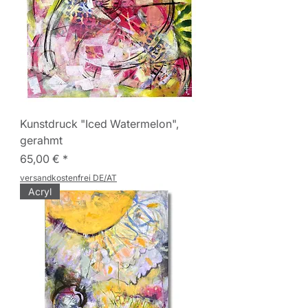
Kunstdruck "Iced Watermelon",
gerahmt
Preis
65,00 €
versandkostenfrei DE/AT
Acryl