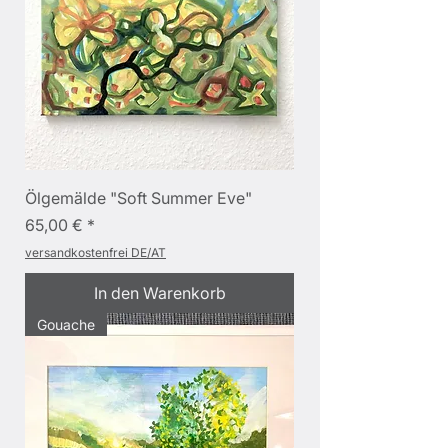
Ölgemälde "Soft Summer Eve"
Preis
65,00 €
versandkostenfrei DE/AT
In den Warenkorb
Gouache