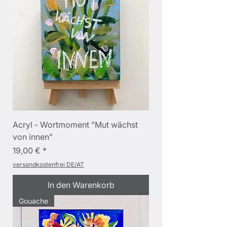
Acryl - Wortmoment "Mut wächst
von innen"
Preis
19,00 €
versandkostenfrei DE/AT
In den Warenkorb
Gouache