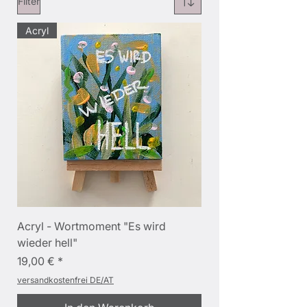
Filter
Acryl
Acryl - Wortmoment "Es wird
wieder hell"
Preis
19,00 €
versandkostenfrei DE/AT