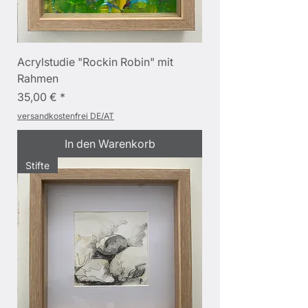
Acrylstudie "Rockin Robin" mit
Rahmen
Preis
35,00 €
versandkostenfrei DE/AT
In den Warenkorb
Stifte