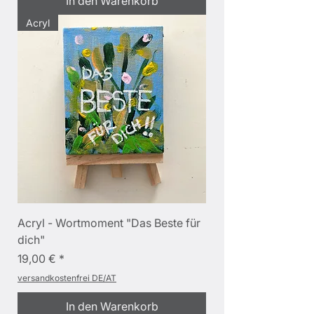
In den Warenkorb
Acryl
Acryl - Wortmoment "Das Beste für
dich"
Preis
19,00 €
versandkostenfrei DE/AT
In den Warenkorb