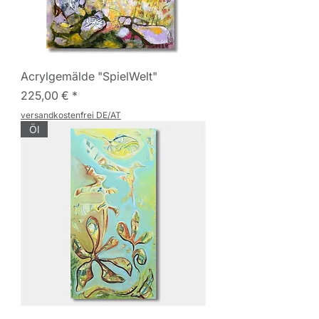
Acrylgemälde "SpielWelt"
Preis
225,00 €
versandkostenfrei DE/AT
Öl