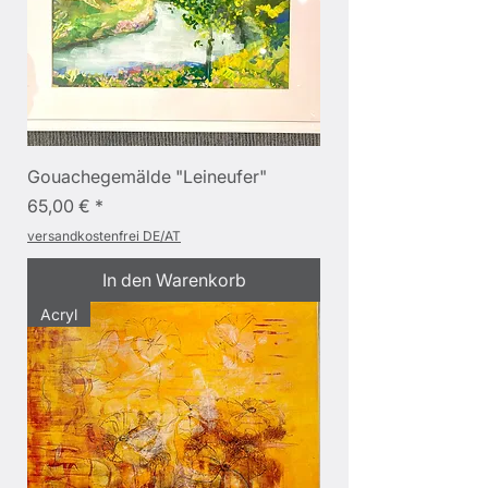
Gouachegemälde "Leineufer"
Preis
65,00 €
versandkostenfrei DE/AT
In den Warenkorb
Acryl