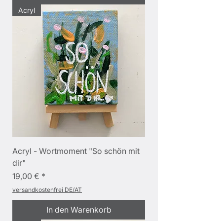
Acryl
Acryl - Wortmoment "So schön mit
dir"
Preis
19,00 €
versandkostenfrei DE/AT
In den Warenkorb