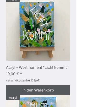
Acryl - Wortmoment "Licht kommt"
Preis
19,00 €
versandkostenfrei DE/AT
In den Warenkorb
Acryl