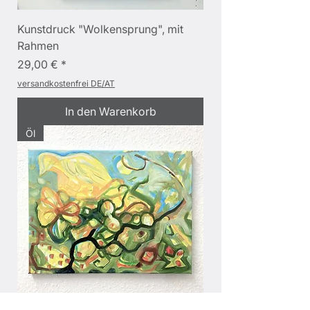
Kunstdruck "Wolkensprung", mit
Rahmen
Preis
29,00 €
versandkostenfrei DE/AT
In den Warenkorb
Öl