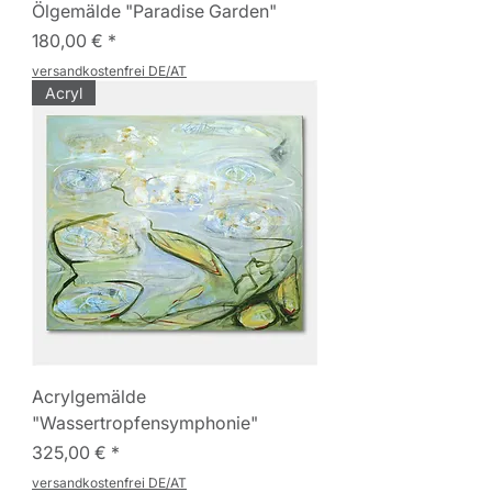
Ölgemälde "Paradise Garden"
Preis
180,00 €
versandkostenfrei DE/AT
Acryl
Acrylgemälde
"Wassertropfensymphonie"
Preis
325,00 €
versandkostenfrei DE/AT