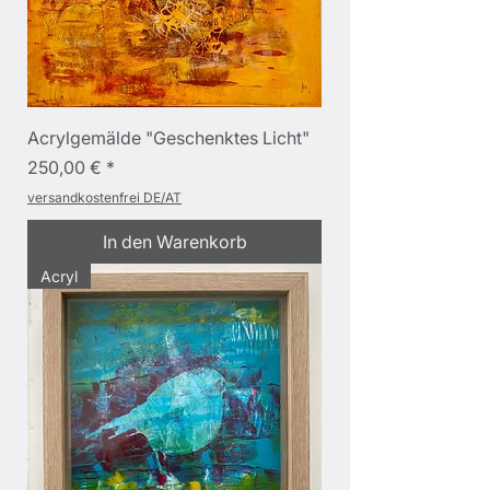
Acrylgemälde "Geschenktes Licht"
Preis
250,00 €
versandkostenfrei DE/AT
In den Warenkorb
Acryl