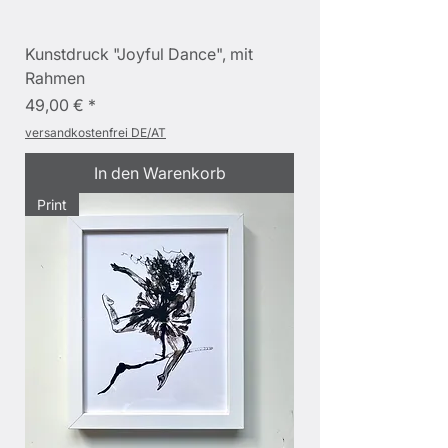
Kunstdruck "Joyful Dance", mit
Rahmen
Preis
49,00 €
versandkostenfrei DE/AT
In den Warenkorb
Print