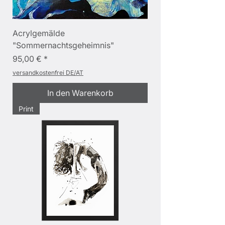
Acrylgemälde
"Sommernachtsgeheimnis"
Preis
95,00 €
versandkostenfrei DE/AT
In den Warenkorb
Print